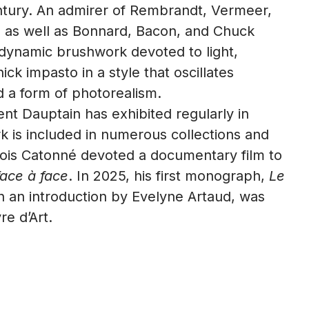
ntury. An admirer of Rembrandt, Vermeer,
 as well as Bonnard, Bacon, and Chuck
dynamic brushwork devoted to light,
ick impasto in a style that oscillates
 a form of photorealism.
ent Dauptain has exhibited regularly in
k is included in numerous collections and
nçois Catonné devoted a documentary film to
face à face
. In 2025, his first monograph,
Le
th an introduction by Evelyne Artaud, was
re d’Art.