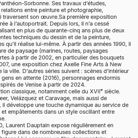
s Panthéon-Sorbonne. Ses travaux d’études,
 relations entre peinture et photographie,
i traversent son œuvre.Sa première exposition
ée à l’autoportrait. Depuis lors, il n’a cessé
alisant en plus de quarante-cinq ans plus de deux
entes techniques du dessin et de la peinture,
 qu’il réalise lui-même. À partir des années 1990, il
re de paysage (marines, routes, paysages
rtes à partir de 2002, en particulier des bouquets
2007, une exposition chez Axelle Fine Arts à New
la ville. D’autres séries suivent : scènes d’intérieur
 gens en attente (2016), personnages endormis
spirés de Venise à partir de 2024.
dition classique, notamment celle du XVIIᵉ siècle.
er, Velázquez et Caravage, mais aussi de
 il développe une touche dynamique au service de
de et empâtements dans un style oscillant entre
me.
0, Laurent Dauptain expose régulièrement en
il figure dans de nombreuses collections et