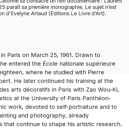
 Catonné lui consacre un film documentaire : Laurent
25 paraît sa première monographie, Le sujet n’est
on d’Evelyne Artaud (Éditions Le Livre d’Art).
in Paris on March 25, 1961. Drawn to
 he entered the École nationale supérieure
eighteen, where he studied with Pierre
rt. He later continued his training at the
des arts décoratifs in Paris with Zao Wou-Ki,
tics at the University of Paris Panthéon-
c work, devoted to self-portraiture and to
ainting and photography, already
that continue to shape his artistic research.