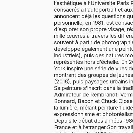
l’esthétique à l’Université Pari
consacrés à l’autoportrait et aux
annoncent déjà les questions qu
personnelle, en 1981, est consacr
d’explorer son propre visage, ré
mille œuvres à travers les différ
souvent à partir de photographies
développe également une peintu
industriels), puis des natures mo
représentés hors d’échelle. En 
York inspire une série de vues de 
montrant des groupes de jeunes
(2018), puis paysages urbains in
Sa peinture s’inscrit dans la tra
Admirateur de Rembrandt, Verme
Bonnard, Bacon et Chuck Close,
la lumière, mêlant peinture flui
expressionnisme et photoréalis
Depuis le début des années 198
France et à l’étranger Son trava