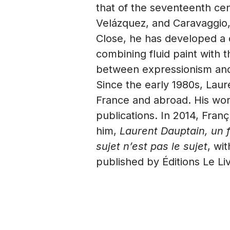
that of the seventeenth ce
Velázquez, and Caravaggio,
Close, he has developed a 
combining fluid paint with th
between expressionism and
Since the early 1980s, Laur
France and abroad. His wor
publications. In 2014, Fra
him,
Laurent Dauptain, un 
sujet n’est pas le sujet
, wi
published by Éditions Le Liv